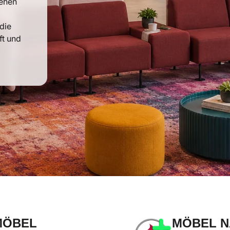
tehen
die
ft und
MÖBEL
MÖBEL NA